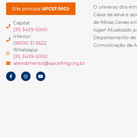
O universo dos e
Site principal
APCEF/MG
Caixa da ativa e a
de Minas Gerais e
Capital:
(31) 3439-5000
lugar! Atualizado p
Interior:
Departamento de
08000 31 5622
Comunicação da 
Whatsapp:
(31) 3439-5000
atendimento@apcefmg.org.br