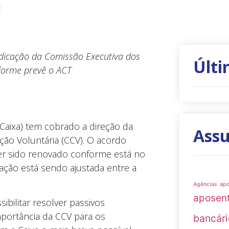
E
ndicação da Comissão Executiva dos
Últi
forme prevê o ACT
Caixa) tem cobrado a direção da
Ass
ção Voluntária (CCV). O acordo
ter sido renovado conforme está no
ação está sendo ajustada entre a
Agências
ap
aposen
bilitar resolver passivos
mportância da CCV para os
bancári