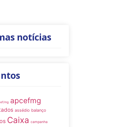
mas notícias
untos
apcefmg
cef/mg
tados
assédio
balanço
Caixa
os
campanha