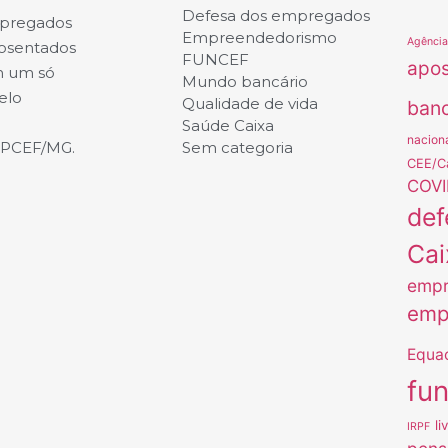
Defesa dos empregados
mpregados
Empreendedorismo
Agênci
posentados
FUNCEF
apo
m um só
Mundo bancário
elo
Qualidade de vida
banc
Saúde Caixa
nacion
APCEF/MG.
Sem categoria
CEE/C
COVI
def
Cai
empr
emp
Equa
fu
li
IRPF