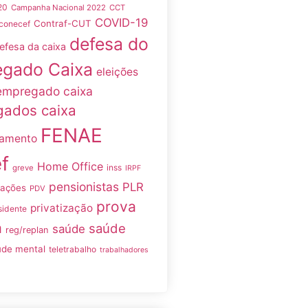
20
Campanha Nacional 2022
CCT
COVID-19
Contraf-CUT
conecef
defesa do
efesa da caixa
gado Caixa
eleições
empregado caixa
ados caixa
FENAE
namento
f
Home Office
inss
greve
IRPF
pensionistas
PLR
iações
PDV
prova
privatização
sidente
a
saúde
saúde
reg/replan
úde mental
teletrabalho
trabalhadores