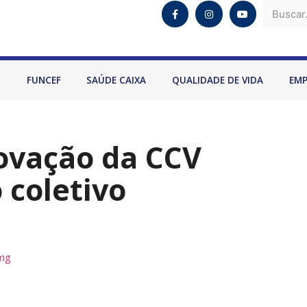
O
FUNCEF
SAÚDE CAIXA
QUALIDADE DE VIDA
EM
ovação da CCV
 coletivo
mg