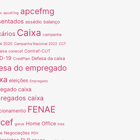
apcefmg
as
apcef/mg
sentados
assédio
balanço
Caixa
ários
campanha
al 2020
Campanha Nacional 2022
CCT
Contraf-CUT
aixa
conecef
D-19
Defesa da caixa
CredPlan
esa do empregado
xa
eleições
Empregado
egado caixa
regados caixa
FENAE
cionamento
ncef
Home Office
inss
greve
ve
Negociações
PDV