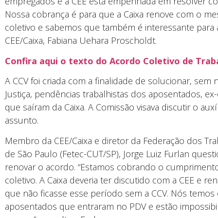
empregados e a CEE está empenhada em resolver com 
Nossa cobrança é para que a Caixa renove com o me
coletivo e sabemos que também é interessante para a
CEE/Caixa, Fabiana Uehara Proscholdt.
Confira aqui o texto do Acordo Coletivo de Trab
A CCV foi criada com a finalidade de solucionar, sem
Justiça, pendências trabalhistas dos aposentados, e
que saíram da Caixa. A Comissão visava discutir o aux
assunto.
Membro da CEE/Caixa e diretor da Federação dos Tr
de São Paulo (Fetec-CUT/SP), Jorge Luiz Furlan ques
renovar o acordo. “Estamos cobrando o cumprimento 
coletivo. A Caixa deveria ter discutido com a CEE e 
que não ficasse esse período sem a CCV. Nós temos 
aposentados que entraram no PDV e estão impossibil