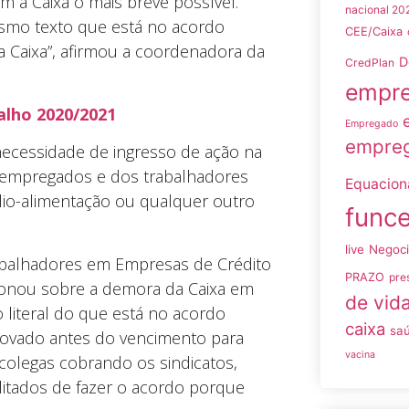
a Caixa o mais breve possível.
nacional 20
smo texto que está no acordo
CEE/Caixa
 Caixa”, afirmou a coordenadora da
D
CredPlan
empre
alho 2020/2021
Empregado
empreg
 necessidade de ingresso de ação na
x-empregados e dos trabalhadores
Equacio
ílio-alimentação ou qualquer outro
funce
live
Negoc
abalhadores em Empresas de Crédito
PRAZO
pre
tionou sobre a demora da Caixa em
de vid
literal do que está no acordo
caixa
sa
renovado antes do vencimento para
vacina
colegas cobrando os sindicatos,
itados de fazer o acordo porque