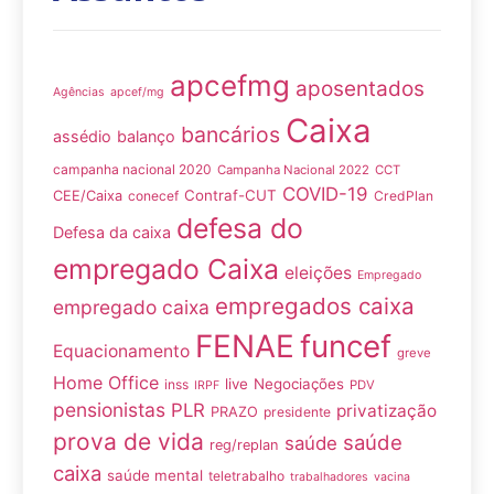
apcefmg
aposentados
Agências
apcef/mg
Caixa
bancários
assédio
balanço
campanha nacional 2020
Campanha Nacional 2022
CCT
COVID-19
Contraf-CUT
CEE/Caixa
conecef
CredPlan
defesa do
Defesa da caixa
empregado Caixa
eleições
Empregado
empregados caixa
empregado caixa
FENAE
funcef
Equacionamento
greve
Home Office
live
Negociações
inss
PDV
IRPF
pensionistas
PLR
privatização
PRAZO
presidente
prova de vida
saúde
saúde
reg/replan
caixa
saúde mental
teletrabalho
trabalhadores
vacina