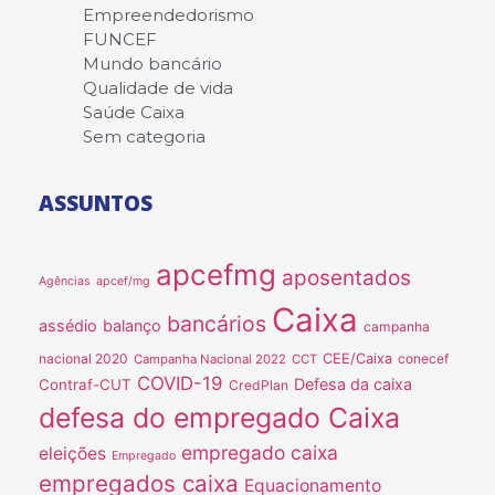
Empreendedorismo
FUNCEF
Mundo bancário
Qualidade de vida
Saúde Caixa
Sem categoria
ASSUNTOS
apcefmg
aposentados
Agências
apcef/mg
Caixa
bancários
assédio
balanço
campanha
nacional 2020
CEE/Caixa
conecef
Campanha Nacional 2022
CCT
COVID-19
Defesa da caixa
Contraf-CUT
CredPlan
defesa do empregado Caixa
empregado caixa
eleições
Empregado
empregados caixa
Equacionamento