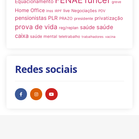
FENAE
funcef
Equacionamento
greve
Home Office
live
Negociações
inss
PDV
IRPF
pensionistas
PLR
privatização
PRAZO
presidente
prova de vida
saúde
saúde
reg/replan
caixa
saúde mental
teletrabalho
trabalhadores
vacina
Redes sociais