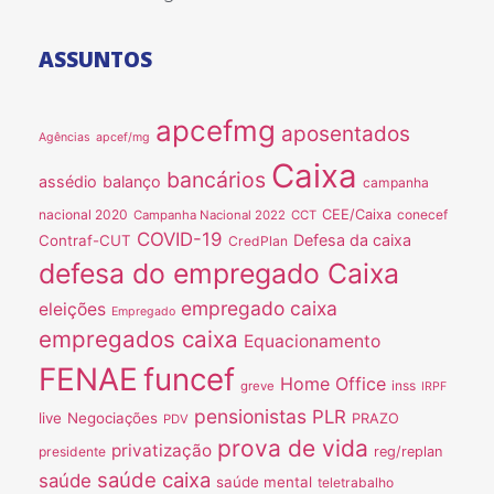
ASSUNTOS
apcefmg
aposentados
Agências
apcef/mg
Caixa
bancários
assédio
balanço
campanha
nacional 2020
CEE/Caixa
conecef
Campanha Nacional 2022
CCT
COVID-19
Defesa da caixa
Contraf-CUT
CredPlan
defesa do empregado Caixa
empregado caixa
eleições
Empregado
empregados caixa
Equacionamento
FENAE
funcef
Home Office
inss
greve
IRPF
pensionistas
PLR
live
Negociações
PRAZO
PDV
prova de vida
privatização
presidente
reg/replan
saúde caixa
saúde
saúde mental
teletrabalho