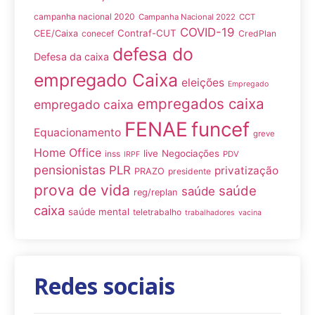
campanha nacional 2020
Campanha Nacional 2022
CCT
COVID-19
Contraf-CUT
CEE/Caixa
conecef
CredPlan
defesa do
Defesa da caixa
empregado Caixa
eleições
Empregado
empregados caixa
empregado caixa
FENAE
funcef
Equacionamento
greve
Home Office
live
Negociações
inss
PDV
IRPF
pensionistas
PLR
privatização
PRAZO
presidente
prova de vida
saúde
saúde
reg/replan
caixa
saúde mental
teletrabalho
trabalhadores
vacina
Redes sociais