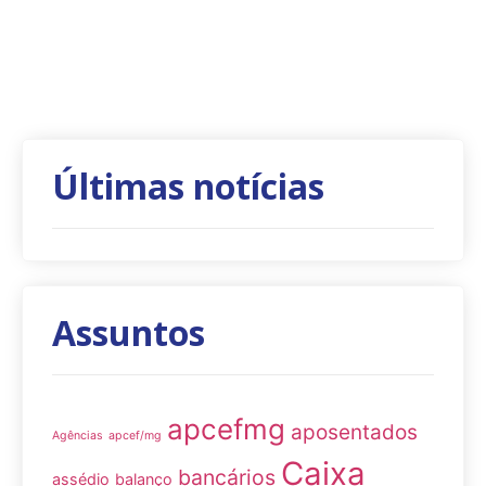
Últimas notícias
Assuntos
apcefmg
aposentados
Agências
apcef/mg
Caixa
bancários
assédio
balanço