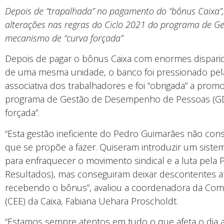
Depois de “trapalhada” no pagamento do “bônus Caixa”
alterações nas regras do Ciclo 2021 do programa de 
mecanismo de “curva forçada”
Depois de pagar o bônus Caixa com enormes dispar
de uma mesma unidade, o banco foi pressionado pel
associativa dos trabalhadores e foi “obrigada” a prom
programa de Gestão de Desempenho de Pessoas (GD
forçada”.
“Esta gestão ineficiente do Pedro Guimarães não co
que se propõe a fazer. Quiseram introduzir um sist
para enfraquecer o movimento sindical e a luta pela 
Resultados), mas conseguiram deixar descontentes 
recebendo o bônus”, avaliou a coordenadora da Com
(CEE) da Caixa, Fabiana Uehara Proscholdt.
“Estamos sempre atentos em tudo o que afeta o dia a 