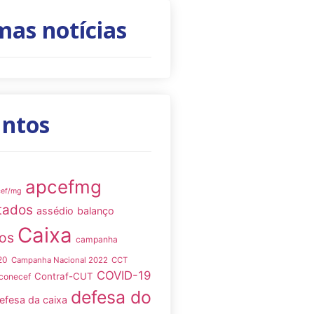
mas notícias
untos
apcefmg
cef/mg
tados
assédio
balanço
Caixa
os
campanha
20
Campanha Nacional 2022
CCT
COVID-19
Contraf-CUT
conecef
defesa do
efesa da caixa