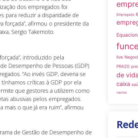
empre
ização dos empregados foi
 para reduzir a disparidade de
Empregado
empreg
forçada”, afirmou o presidente da
ixa, Sergio Takemoto.
Equacio
funce
orçada”, introduzido pela
live
Negoc
o de Desempenho de Pessoas (GDP)
PRAZO
pre
regados. “Ao invés GDP, deveria se
de vid
á tínhamos críticas à GDP por ela
caixa
sa
permite que gestores a utilizem como
vacina
tas abusivas pelos empregados.
 mais o que já era ruim”, afirmou
Rede
rograma de Gestão de Desempenho de