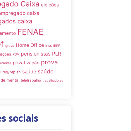
gado Caixa
eleições
empregado caixa
ados caixa
FENAE
namento
f
Home Office
inss
greve
IRPF
pensionistas
PLR
iações
PDV
prova
privatização
sidente
a
saúde
saúde
reg/replan
úde mental
teletrabalho
trabalhadores
s sociais