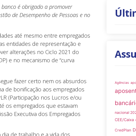
, banco é obrigado a promover
Últi
Gestão de Desempenho de Pessoas e no
idades até mesmo entre empregados
as entidades de representação e
Ass
over alterações no Ciclo 2021 do
P) e no mecanismo de “curva
nsegue fazer certo nem os absurdos
Agências
ap
ema de bonificação aos empregados
aposen
PLR (Participação nos Lucros e/ou
bancári
até os empregados que estavam
issão Executiva dos Empregados
nacional 20
CEE/Caixa
D
CredPlan
dia de trabalho e a vida dos