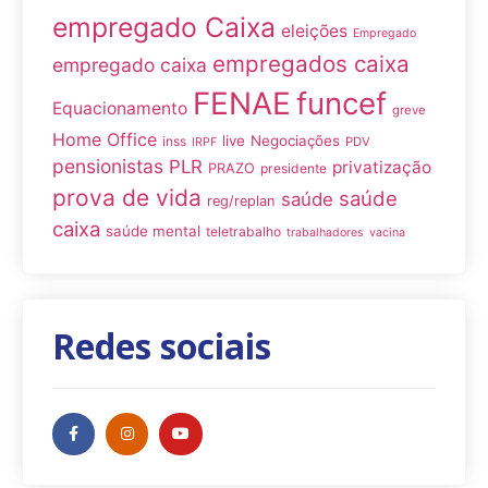
empregado Caixa
eleições
Empregado
empregados caixa
empregado caixa
FENAE
funcef
Equacionamento
greve
Home Office
live
Negociações
inss
PDV
IRPF
pensionistas
PLR
privatização
PRAZO
presidente
prova de vida
saúde
saúde
reg/replan
caixa
saúde mental
teletrabalho
trabalhadores
vacina
Redes sociais