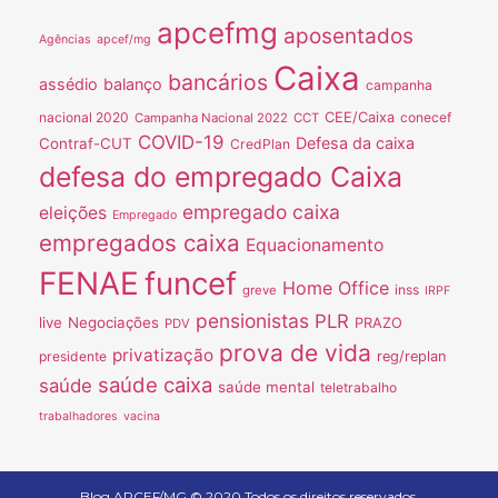
apcefmg
aposentados
Agências
apcef/mg
Caixa
bancários
assédio
balanço
campanha
nacional 2020
CEE/Caixa
conecef
Campanha Nacional 2022
CCT
COVID-19
Defesa da caixa
Contraf-CUT
CredPlan
defesa do empregado Caixa
empregado caixa
eleições
Empregado
empregados caixa
Equacionamento
FENAE
funcef
Home Office
inss
greve
IRPF
pensionistas
PLR
live
Negociações
PRAZO
PDV
prova de vida
privatização
presidente
reg/replan
saúde caixa
saúde
saúde mental
teletrabalho
trabalhadores
vacina
Blog APCEF/MG © 2020 Todos os direitos reservados.