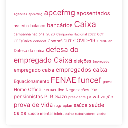
apcefmg
aposentados
Agências
apcef/mg
Caixa
bancários
assédio
balanço
campanha nacional 2020
Campanha Nacional 2022
CCT
COVID-19
Contraf-CUT
CEE/Caixa
conecef
CredPlan
defesa do
Defesa da caixa
empregado Caixa
eleições
Empregado
empregados caixa
empregado caixa
FENAE
funcef
Equacionamento
greve
Home Office
live
Negociações
inss
PDV
IRPF
pensionistas
PLR
privatização
PRAZO
presidente
prova de vida
saúde
saúde
reg/replan
caixa
saúde mental
teletrabalho
trabalhadores
vacina