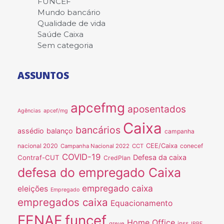
FUNCEF
Mundo bancário
Qualidade de vida
Saúde Caixa
Sem categoria
ASSUNTOS
apcefmg
aposentados
Agências
apcef/mg
Caixa
bancários
assédio
balanço
campanha
nacional 2020
CEE/Caixa
conecef
Campanha Nacional 2022
CCT
COVID-19
Defesa da caixa
Contraf-CUT
CredPlan
defesa do empregado Caixa
empregado caixa
eleições
Empregado
empregados caixa
Equacionamento
FENAE
funcef
Home Office
inss
greve
IRPF