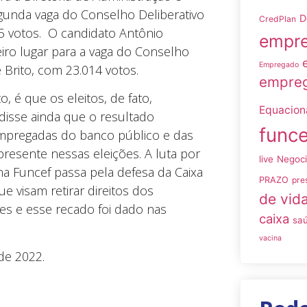
egunda vaga do Conselho Deliberativo
D
CredPlan
75 votos. O candidato Antônio
empre
iro lugar para a vaga do Conselho
Empregado
e Brito, com 23.014 votos.
empreg
, é que os eleitos, de fato,
Equacio
disse ainda que o resultado
funce
mpregadas do banco público e das
 presente nessas eleições. A luta por
live
Negoc
 na Funcef passa pela defesa da Caixa
PRAZO
pre
e visam retirar direitos dos
de vid
tes e esse recado foi dado nas
caixa
sa
vacina
de 2022.