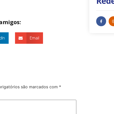
Rede
 amigos:
dIn
Email
rigatórios são marcados com
*