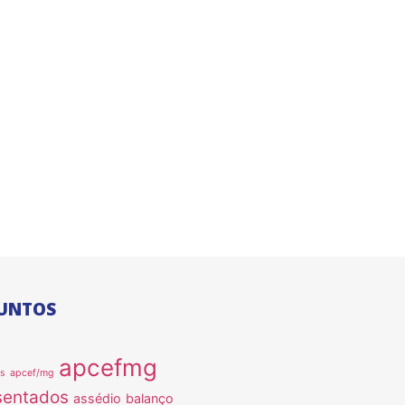
UNTOS
apcefmg
as
apcef/mg
sentados
assédio
balanço