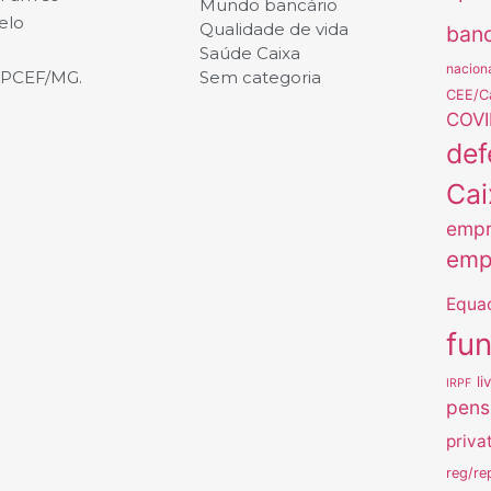
Mundo bancário
elo
Qualidade de vida
banc
Saúde Caixa
nacion
APCEF/MG.
Sem categoria
CEE/C
COVI
def
Cai
empr
emp
Equa
fu
li
IRPF
pens
priva
reg/re