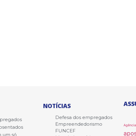
ASS
NOTÍCIAS
Defesa dos empregados
mpregados
Empreendedorismo
Agênci
posentados
FUNCEF
apo
m um só