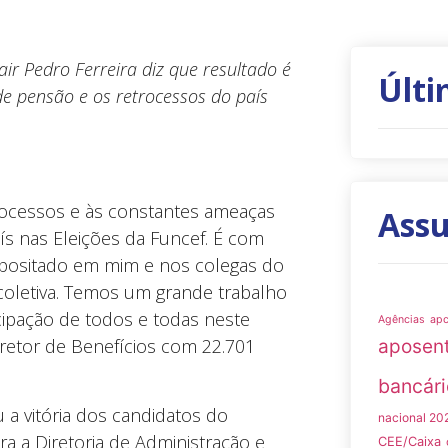
air Pedro Ferreira diz que resultado é
Últi
de pensão e os retrocessos do país
etrocessos e às constantes ameaças
Ass
s nas Eleições da Funcef. É com
epositado em mim e nos colegas do
oletiva. Temos um grande trabalho
cipação de todos e todas neste
Agências
ap
 Diretor de Benefícios com 22.701
aposen
bancári
a vitória dos candidatos do
nacional 20
ra a Diretoria de Administração e
CEE/Caixa