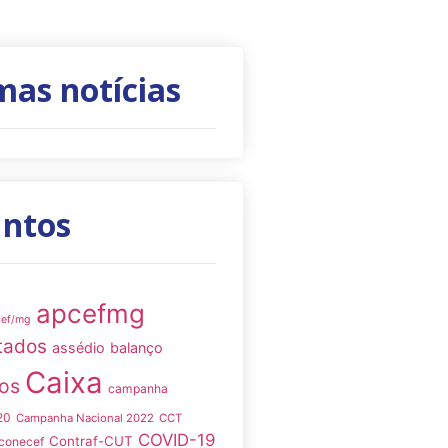
mas notícias
untos
apcefmg
cef/mg
tados
assédio
balanço
Caixa
os
campanha
20
Campanha Nacional 2022
CCT
COVID-19
Contraf-CUT
conecef