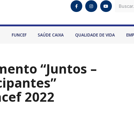
O
FUNCEF
SAÚDE CAIXA
QUALIDADE DE VIDA
EM
mento “Juntos –
cipantes”
cef 2022