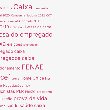
Caixa
ários
campanha
al 2020
Campanha Nacional 2022
CCT
Contraf-CUT
aixa
conecef
D-19
Defesa da caixa
CredPlan
esa do empregado
xa
eleições
Empregado
egado caixa
regados caixa
FENAE
cionamento
ncef
Home Office
inss
greve
ve
Negociações
PDV
ionistas
PLR
PRAZO
presidente
prova de vida
tização
saúde caixa
saúde
plan