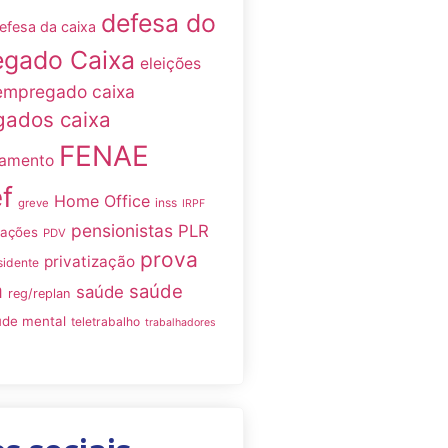
defesa do
efesa da caixa
gado Caixa
eleições
empregado caixa
ados caixa
FENAE
namento
f
Home Office
inss
greve
IRPF
pensionistas
PLR
iações
PDV
prova
privatização
sidente
a
saúde
saúde
reg/replan
úde mental
teletrabalho
trabalhadores