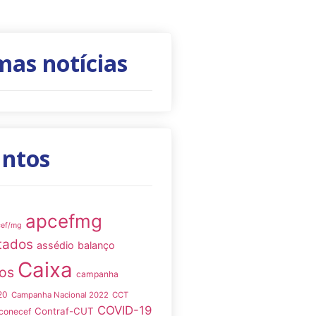
mas notícias
untos
apcefmg
cef/mg
tados
assédio
balanço
Caixa
os
campanha
20
Campanha Nacional 2022
CCT
COVID-19
Contraf-CUT
conecef