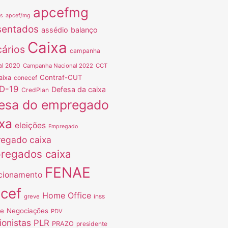
apcefmg
as
apcef/mg
sentados
assédio
balanço
Caixa
ários
campanha
al 2020
Campanha Nacional 2022
CCT
Contraf-CUT
aixa
conecef
D-19
Defesa da caixa
CredPlan
esa do empregado
xa
eleições
Empregado
egado caixa
regados caixa
FENAE
cionamento
ncef
Home Office
inss
greve
ve
Negociações
PDV
ionistas
PLR
PRAZO
presidente