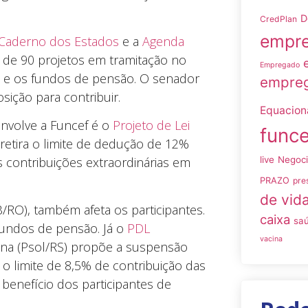
D
CredPlan
empre
Caderno dos Estados
e a
Agenda
 de 90 projetos em tramitação no
Empregado
a e os fundos de pensão. O senador
empreg
sição para contribuir.
Equacio
nvolve a Funcef é o
Projeto de Lei
funce
retira o limite de dedução de 12%
live
Negoc
 contribuições extraordinárias em
PRAZO
pre
de vid
RO), também afeta os participantes.
caixa
sa
fundos de pensão. Já o
PDL
vacina
nna (Psol/RS) propõe a suspensão
o limite de 8,5% de contribuição das
benefício dos participantes de