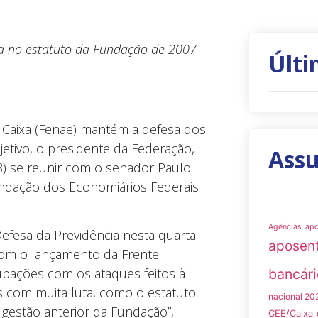
a no estatuto da Fundação de 2007
Últi
 Caixa (Fenae) mantém a defesa dos
etivo, o presidente da Federação,
Ass
(8) se reunir com o senador Paulo
undação dos Economiários Federais
Agências
ap
efesa da Previdência nesta quarta-
aposen
 “Com o lançamento da Frente
pações com os ataques feitos à
bancári
os com muita luta, como o estatuto
nacional 20
gestão anterior da Fundação”,
CEE/Caixa