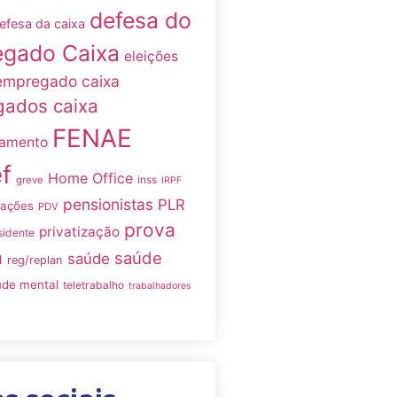
defesa do
efesa da caixa
gado Caixa
eleições
empregado caixa
ados caixa
FENAE
namento
f
Home Office
inss
greve
IRPF
pensionistas
PLR
iações
PDV
prova
privatização
sidente
a
saúde
saúde
reg/replan
úde mental
teletrabalho
trabalhadores