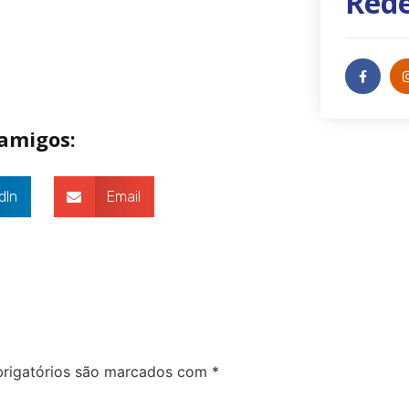
Rede
 amigos:
dIn
Email
rigatórios são marcados com
*