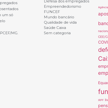
Defesa dos empregados
mpregados
Empreendedorismo
Agênci
posentados
FUNCEF
apo
m um só
Mundo bancário
elo
Qualidade de vida
banc
Saúde Caixa
nacion
APCEF/MG.
Sem categoria
CEE/C
COVI
def
Cai
empr
emp
Equa
fu
li
IRPF
pens