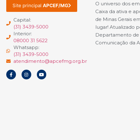
O universo dos e
Site principal
APCEF/MG
Caixa da ativa e a
de Minas Gerais e
Capital:
(31) 3439-5000
lugar! Atualizado p
Interior:
Departamento de
08000 31 5622
Comunicação da 
Whatsapp:
(31) 3439-5000
atendimento@apcefmg.org.br