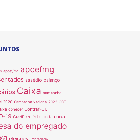
UNTOS
apcefmg
as
apcef/mg
sentados
assédio
balanço
Caixa
ários
campanha
al 2020
Campanha Nacional 2022
CCT
Contraf-CUT
aixa
conecef
D-19
Defesa da caixa
CredPlan
esa do empregado
xa
eleições
Empregado