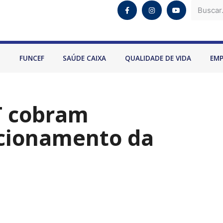
O
FUNCEF
SAÚDE CAIXA
QUALIDADE DE VIDA
EM
T cobram
acionamento da