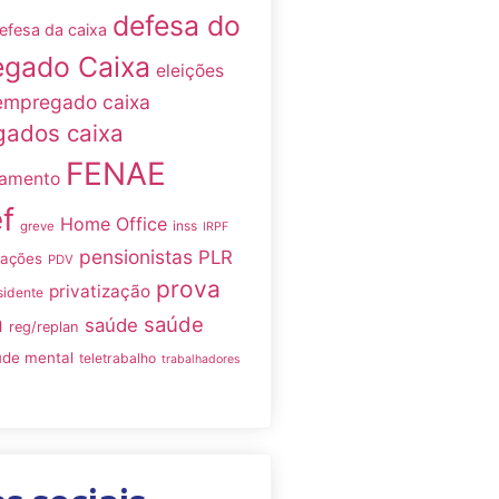
defesa do
efesa da caixa
gado Caixa
eleições
empregado caixa
ados caixa
FENAE
namento
f
Home Office
inss
greve
IRPF
pensionistas
PLR
iações
PDV
prova
privatização
sidente
a
saúde
saúde
reg/replan
úde mental
teletrabalho
trabalhadores