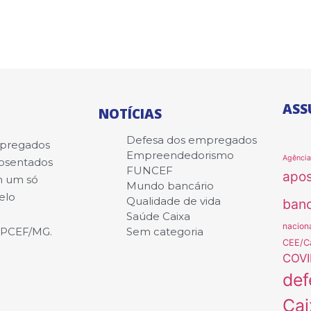
ASS
NOTÍCIAS
Defesa dos empregados
mpregados
Empreendedorismo
Agênci
posentados
FUNCEF
apo
m um só
Mundo bancário
elo
Qualidade de vida
banc
Saúde Caixa
nacion
APCEF/MG.
Sem categoria
CEE/C
COVI
def
Cai