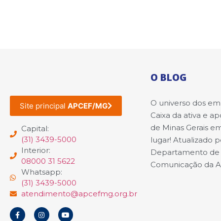
O BLOG
O universo dos e
Site principal
APCEF/MG
Caixa da ativa e a
de Minas Gerais e
Capital:
(31) 3439-5000
lugar! Atualizado p
Interior:
Departamento de
08000 31 5622
Comunicação da 
Whatsapp:
(31) 3439-5000
atendimento@apcefmg.org.br