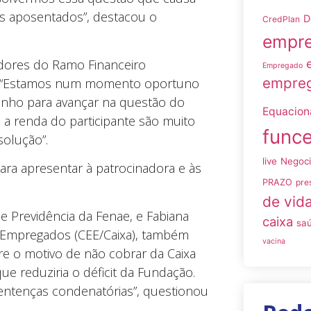
os aposentados”, destacou o
D
CredPlan
empre
dores do Ramo Financeiro
Empregado
empreg
ça. “Estamos num momento oportuno
inho para avançar na questão do
Equacio
 a renda do participante são muito
funce
olução”.
live
Negoc
ra apresentar à patrocinadora e às
PRAZO
pre
de vid
 Previdência da Fenae, e Fabiana
caixa
sa
 Empregados (CEE/Caixa), também
vacina
re o motivo de não cobrar da Caixa
e reduziria o déficit da Fundação.
entenças condenatórias”, questionou