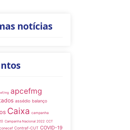
mas notícias
untos
apcefmg
cef/mg
tados
assédio
balanço
Caixa
os
campanha
20
Campanha Nacional 2022
CCT
COVID-19
Contraf-CUT
conecef