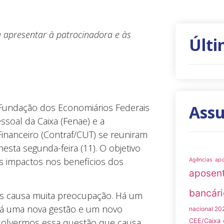
 apresentar à patrocinadora e às
Últi
a Fundação dos Economiários Federais
Ass
ssoal da Caixa (Fenae) e a
nanceiro (Contraf/CUT) se reuniram
sta segunda-feira (11). O objetivo
s impactos nos benefícios dos
Agências
ap
aposen
bancári
s causa muita preocupação. Há um
há uma nova gestão e um novo
nacional 20
solvermos essa questão que causa
CEE/Caixa