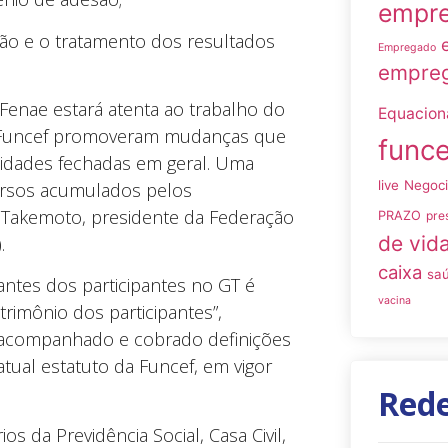
empre
ção e o tratamento dos resultados
Empregado
empreg
 Fenae estará atenta ao trabalho do
Equacio
da Funcef promoveram mudanças que
funce
tidades fechadas em geral. Uma
live
Negoc
cursos acumulados pelos
io Takemoto, presidente da Federação
PRAZO
pre
de vid
.
caixa
sa
antes dos participantes no GT é
vacina
trimônio dos participantes”,
 acompanhado e cobrado definições
tual estatuto da Funcef, em vigor
Rede
 da Previdência Social, Casa Civil,