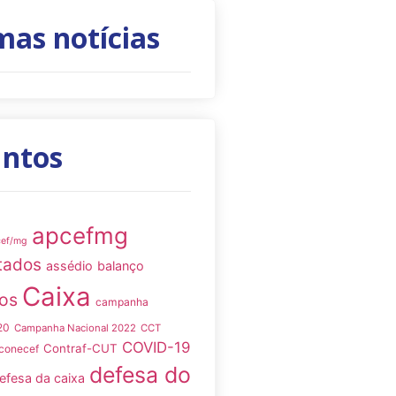
mas notícias
untos
apcefmg
cef/mg
tados
assédio
balanço
Caixa
os
campanha
20
Campanha Nacional 2022
CCT
COVID-19
Contraf-CUT
conecef
defesa do
efesa da caixa