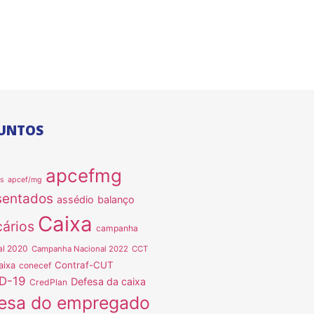
UNTOS
apcefmg
as
apcef/mg
sentados
assédio
balanço
Caixa
ários
campanha
al 2020
Campanha Nacional 2022
CCT
Contraf-CUT
aixa
conecef
D-19
Defesa da caixa
CredPlan
esa do empregado