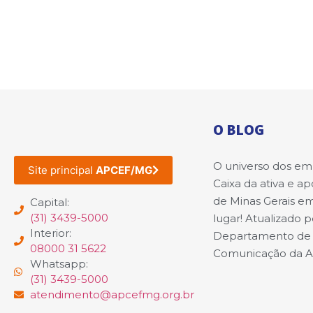
O BLOG
O universo dos e
Site principal
APCEF/MG
Caixa da ativa e a
de Minas Gerais e
Capital:
(31) 3439-5000
lugar! Atualizado p
Interior:
Departamento de
08000 31 5622
Comunicação da 
Whatsapp:
(31) 3439-5000
atendimento@apcefmg.org.br