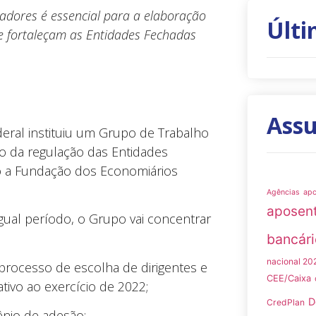
adores é essencial para a elaboração
Últi
 e fortaleçam as Entidades Fechadas
Ass
ederal instituiu um Grupo de Trabalho
ão da regulação das Entidades
o a Fundação dos Economiários
Agências
ap
aposen
gual período, o Grupo vai concentrar
bancári
nacional 20
, processo de escolha de dirigentes e
CEE/Caixa
tivo ao exercício de 2022;
D
CredPlan
vênio de adesão;