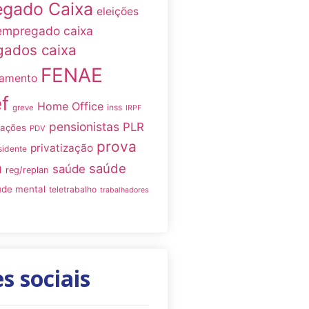
gado Caixa
eleições
empregado caixa
ados caixa
FENAE
namento
f
Home Office
inss
greve
IRPF
pensionistas
PLR
iações
PDV
prova
privatização
sidente
a
saúde
saúde
reg/replan
úde mental
teletrabalho
trabalhadores
s sociais