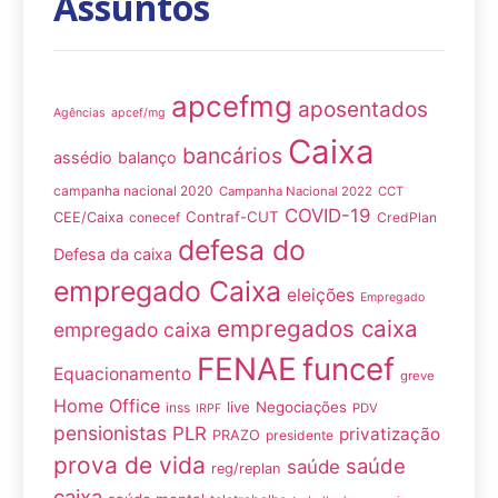
Assuntos
apcefmg
aposentados
Agências
apcef/mg
Caixa
bancários
assédio
balanço
campanha nacional 2020
Campanha Nacional 2022
CCT
COVID-19
Contraf-CUT
CEE/Caixa
conecef
CredPlan
defesa do
Defesa da caixa
empregado Caixa
eleições
Empregado
empregados caixa
empregado caixa
FENAE
funcef
Equacionamento
greve
Home Office
live
Negociações
inss
PDV
IRPF
pensionistas
PLR
privatização
PRAZO
presidente
prova de vida
saúde
saúde
reg/replan
caixa