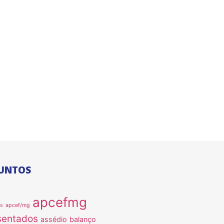
UNTOS
apcefmg
as
apcef/mg
sentados
assédio
balanço