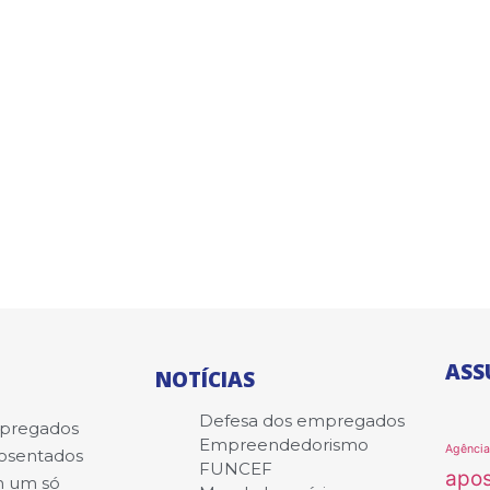
ASS
NOTÍCIAS
Defesa dos empregados
mpregados
Empreendedorismo
Agênci
posentados
FUNCEF
apo
m um só