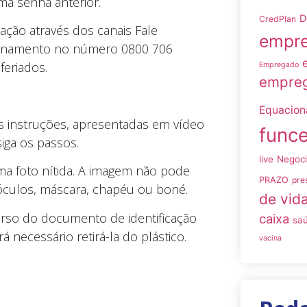
ma senha anterior.
D
CredPlan
ção através dos canais Fale
empre
cionamento no número 0800 706
feriados.
Empregado
empreg
Equacio
 as instruções, apresentadas em vídeo
funce
siga os passos.
live
Negoc
uma foto nítida. A imagem não pode
PRAZO
pre
 óculos, máscara, chapéu ou boné.
de vid
verso do documento de identificação
caixa
sa
á necessário retirá-la do plástico.
vacina