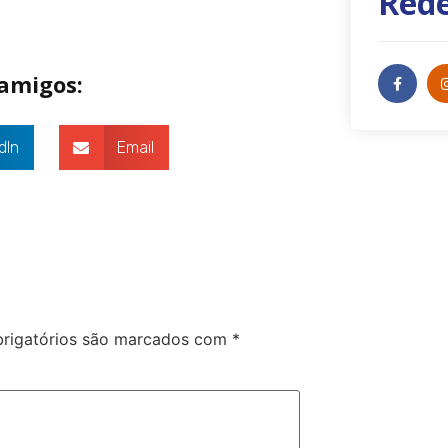
Rede
 amigos:
dIn
Email
rigatórios são marcados com
*