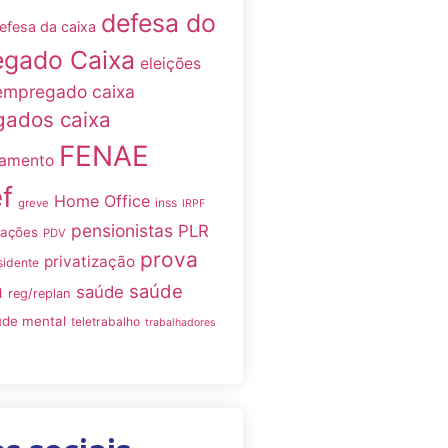
defesa do
efesa da caixa
gado Caixa
eleições
empregado caixa
ados caixa
FENAE
namento
f
Home Office
inss
greve
IRPF
pensionistas
PLR
iações
PDV
prova
privatização
sidente
a
saúde
saúde
reg/replan
úde mental
teletrabalho
trabalhadores