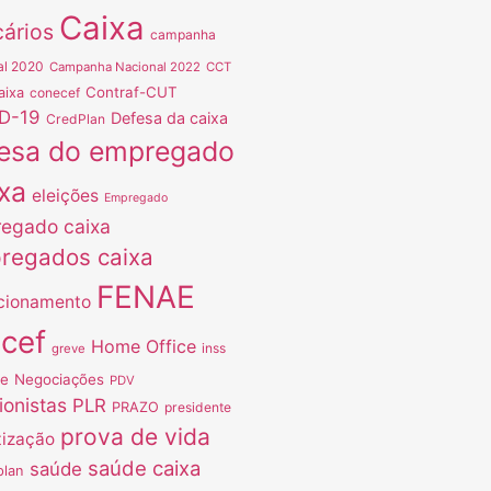
Caixa
ários
campanha
al 2020
Campanha Nacional 2022
CCT
Contraf-CUT
aixa
conecef
D-19
Defesa da caixa
CredPlan
esa do empregado
xa
eleições
Empregado
egado caixa
regados caixa
FENAE
cionamento
ncef
Home Office
inss
greve
ve
Negociações
PDV
ionistas
PLR
PRAZO
presidente
prova de vida
tização
saúde caixa
saúde
plan