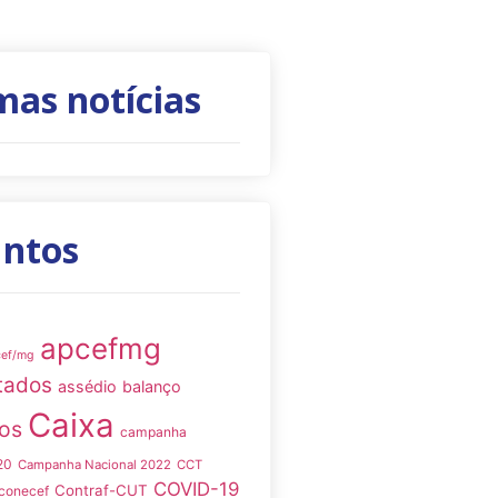
mas notícias
untos
apcefmg
cef/mg
tados
assédio
balanço
Caixa
os
campanha
20
Campanha Nacional 2022
CCT
COVID-19
Contraf-CUT
conecef