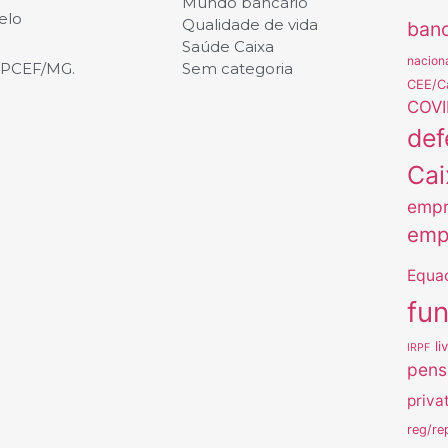
Mundo bancário
elo
Qualidade de vida
banc
Saúde Caixa
nacion
APCEF/MG.
Sem categoria
CEE/C
COVI
def
Cai
empr
emp
Equa
fu
li
IRPF
pens
priva
reg/re