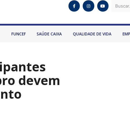
O
FUNCEF
SAÚDE CAIXA
QUALIDADE DE VIDA
EM
cipantes
bro devem
ento