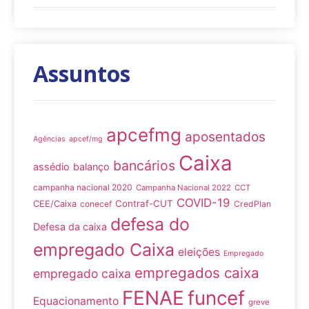
Assuntos
apcefmg
aposentados
Agências
apcef/mg
Caixa
bancários
assédio
balanço
campanha nacional 2020
Campanha Nacional 2022
CCT
COVID-19
Contraf-CUT
CEE/Caixa
conecef
CredPlan
defesa do
Defesa da caixa
empregado Caixa
eleições
Empregado
empregados caixa
empregado caixa
FENAE
funcef
Equacionamento
greve