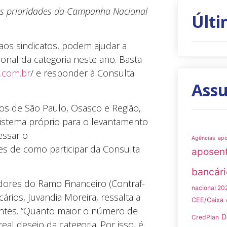
as prioridades da Campanha Nacional
Últi
 aos sindicatos, podem ajudar a
onal da categoria neste ano. Basta
.com.br
/ e responder à Consulta
Ass
os de São Paulo, Osasco e Região,
sistema próprio para o levantamento
essar o
Agências
ap
s de como participar da Consulta
aposen
bancári
dores do Ramo Financeiro (Contraf-
nacional 20
ios, Juvandia Moreira, ressalta a
CEE/Caixa
antes. “Quanto maior o número de
D
CredPlan
l desejo da categoria. Por isso, é