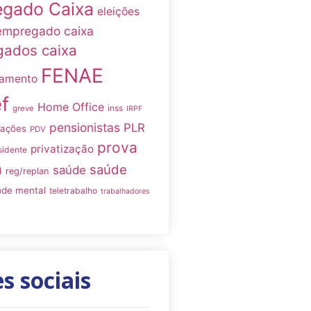
gado Caixa
eleições
empregado caixa
ados caixa
FENAE
namento
f
Home Office
inss
greve
IRPF
pensionistas
PLR
iações
PDV
prova
privatização
sidente
a
saúde
saúde
reg/replan
úde mental
teletrabalho
trabalhadores
s sociais