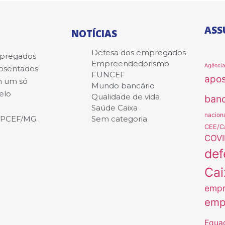
ASS
NOTÍCIAS
Defesa dos empregados
mpregados
Empreendedorismo
Agênci
posentados
FUNCEF
apo
m um só
Mundo bancário
elo
Qualidade de vida
banc
Saúde Caixa
nacion
APCEF/MG.
Sem categoria
CEE/C
COVI
def
Cai
empr
emp
Equa