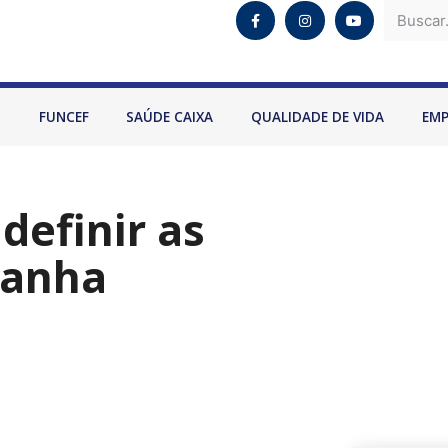
O
FUNCEF
SAÚDE CAIXA
QUALIDADE DE VIDA
EM
 definir as
panha