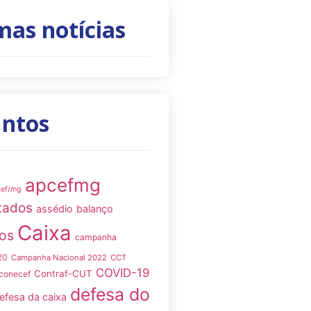
mas notícias
untos
apcefmg
cef/mg
tados
assédio
balanço
Caixa
os
campanha
20
Campanha Nacional 2022
CCT
COVID-19
Contraf-CUT
conecef
defesa do
efesa da caixa