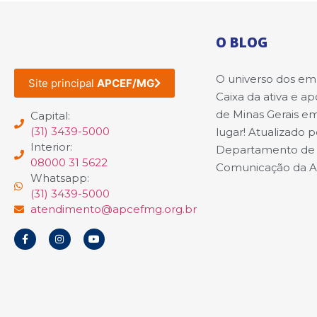
O BLOG
O universo dos e
Site principal
APCEF/MG
Caixa da ativa e a
de Minas Gerais e
Capital:
(31) 3439-5000
lugar! Atualizado p
Interior:
Departamento de
08000 31 5622
Comunicação da 
Whatsapp:
(31) 3439-5000
atendimento@apcefmg.org.br