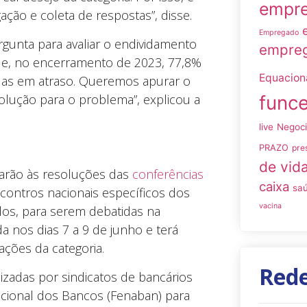
empre
ção e coleta de respostas”, disse.
Empregado
gunta para avaliar o endividamento
empreg
que, no encerramento de 2023, 77,8%
Equacio
idas em atraso. Queremos apurar o
solução para o problema”, explicou a
funce
live
Negoc
PRAZO
pre
de vid
marão às resoluções das
conferências
caixa
sa
contros nacionais específicos dos
vacina
dos, para serem debatidas na
a nos dias 7 a 9 de junho e terá
cações da categoria.
Rede
zadas por sindicatos de bancários
acional dos Bancos (Fenaban) para