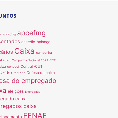
UNTOS
apcefmg
as
apcef/mg
sentados
assédio
balanço
Caixa
ários
campanha
al 2020
Campanha Nacional 2022
CCT
Contraf-CUT
aixa
conecef
D-19
Defesa da caixa
CredPlan
esa do empregado
xa
eleições
Empregado
egado caixa
regados caixa
FENAE
cionamento