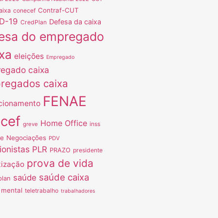
Contraf-CUT
aixa
conecef
D-19
Defesa da caixa
CredPlan
esa do empregado
xa
eleições
Empregado
egado caixa
regados caixa
FENAE
cionamento
ncef
Home Office
inss
greve
ve
Negociações
PDV
ionistas
PLR
PRAZO
presidente
prova de vida
tização
saúde caixa
saúde
plan
 mental
teletrabalho
trabalhadores