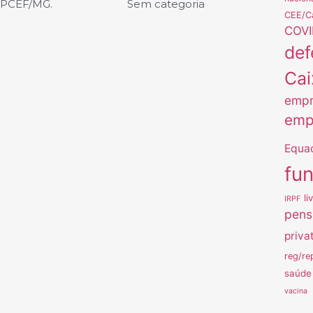
APCEF/MG.
Sem categoria
CEE/C
COVI
def
Cai
empr
emp
Equa
fu
li
IRPF
pens
priva
reg/re
saúde
vacina