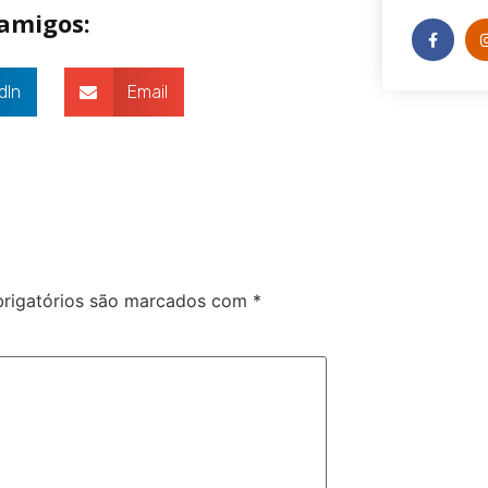
 amigos:
dIn
Email
rigatórios são marcados com
*