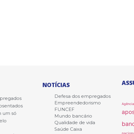
ASS
NOTÍCIAS
Defesa dos empregados
mpregados
Empreendedorismo
Agênci
posentados
FUNCEF
apo
m um só
Mundo bancário
elo
Qualidade de vida
banc
Saúde Caixa
nacion