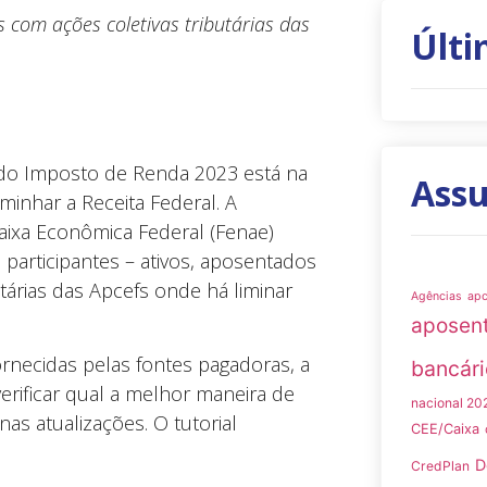
s com ações coletivas tributárias das
Últi
 do Imposto de Renda 2023 está na
Ass
minhar a Receita Federal. A
aixa Econômica Federal (Fenae)
 participantes – ativos, aposentados
utárias das Apcefs onde há liminar
Agências
ap
aposen
rnecidas pelas fontes pagadoras, a
bancári
erificar qual a melhor maneira de
nacional 20
s atualizações. O tutorial
CEE/Caixa
D
CredPlan