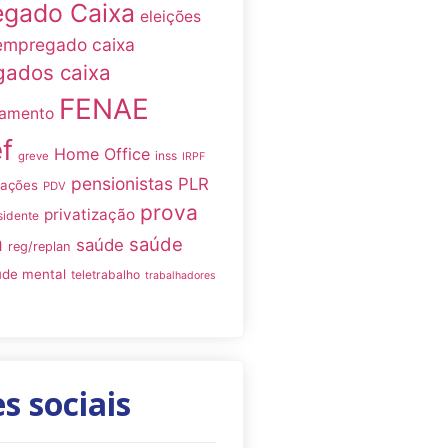
gado Caixa
eleições
empregado caixa
ados caixa
FENAE
namento
f
Home Office
inss
greve
IRPF
pensionistas
PLR
iações
PDV
prova
privatização
sidente
a
saúde
saúde
reg/replan
úde mental
teletrabalho
trabalhadores
s sociais