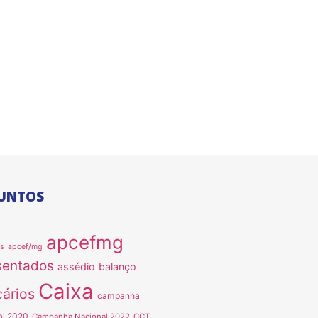
UNTOS
apcefmg
as
apcef/mg
sentados
assédio
balanço
Caixa
ários
campanha
al 2020
Campanha Nacional 2022
CCT