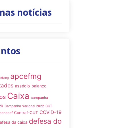
mas notícias
untos
apcefmg
cef/mg
tados
assédio
balanço
Caixa
os
campanha
20
Campanha Nacional 2022
CCT
COVID-19
Contraf-CUT
conecef
defesa do
efesa da caixa