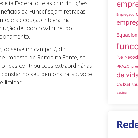
Receita Federal que as contribuições
empre
efícios da Funcef sejam retiradas
Empregado
te, e a dedução integral na
empreg
lução de todo o valor retido
Equacio
cionamento.
funce
ar, observe no campo 7, do
e Imposto de Renda na Fonte, se
live
Negoc
r das contribuições extraordinárias
PRAZO
pre
o constar no seu demonstrativo, você
de vid
 liminar.
caixa
sa
vacina
Rede