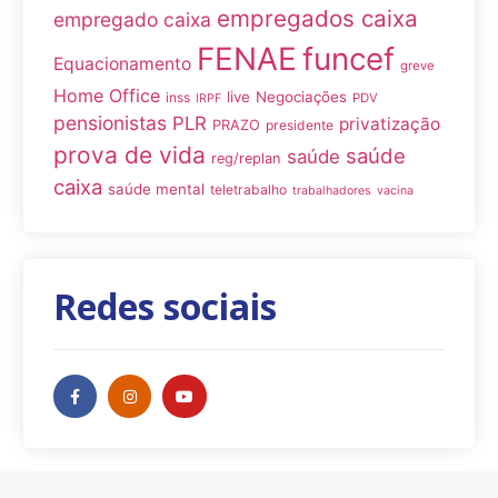
empregados caixa
empregado caixa
FENAE
funcef
Equacionamento
greve
Home Office
live
Negociações
inss
PDV
IRPF
pensionistas
PLR
privatização
PRAZO
presidente
prova de vida
saúde
saúde
reg/replan
caixa
saúde mental
teletrabalho
trabalhadores
vacina
Redes sociais