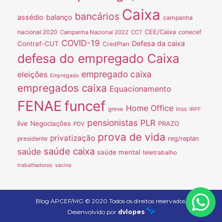
Caixa
bancários
assédio
balanço
campanha
nacional 2020
CEE/Caixa
conecef
Campanha Nacional 2022
CCT
COVID-19
Defesa da caixa
Contraf-CUT
CredPlan
defesa do empregado Caixa
empregado caixa
eleições
Empregado
empregados caixa
Equacionamento
FENAE
funcef
Home Office
inss
greve
IRPF
pensionistas
PLR
live
Negociações
PRAZO
PDV
prova de vida
privatização
presidente
reg/replan
saúde caixa
saúde
saúde mental
teletrabalho
trabalhadores
vacina
Blog APCEF/MG © 2020 Todos os direitos reservados.
Desenvolvido por
dvlopes