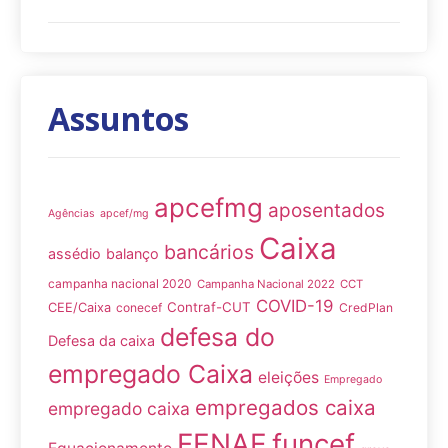
Assuntos
apcefmg
aposentados
Agências
apcef/mg
Caixa
bancários
assédio
balanço
campanha nacional 2020
Campanha Nacional 2022
CCT
COVID-19
Contraf-CUT
CEE/Caixa
conecef
CredPlan
defesa do
Defesa da caixa
empregado Caixa
eleições
Empregado
empregados caixa
empregado caixa
FENAE
funcef