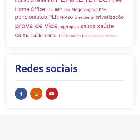
Equacionamento
greve
Home Office
live
Negociações
inss
PDV
IRPF
pensionistas
PLR
privatização
PRAZO
presidente
prova de vida
saúde
saúde
reg/replan
caixa
saúde mental
teletrabalho
trabalhadores
vacina
Redes sociais