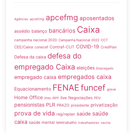
apcefmg
aposentados
Agências
apcef/mg
Caixa
bancários
assédio
balanço
campanha nacional 2020
Campanha Nacional 2022
CCT
COVID-19
Contraf-CUT
CEE/Caixa
conecef
CredPlan
defesa do
Defesa da caixa
empregado Caixa
eleições
Empregado
empregados caixa
empregado caixa
FENAE
funcef
Equacionamento
greve
Home Office
live
Negociações
inss
PDV
IRPF
pensionistas
PLR
privatização
PRAZO
presidente
prova de vida
saúde
saúde
reg/replan
caixa
saúde mental
teletrabalho
trabalhadores
vacina