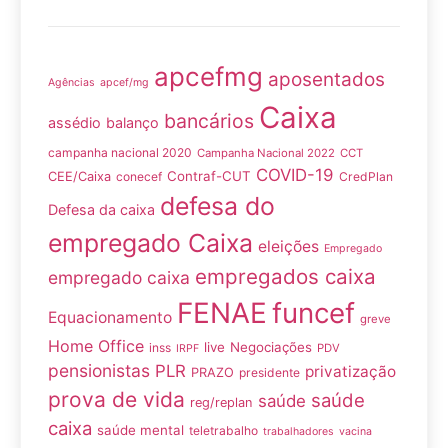
apcefmg
aposentados
Agências
apcef/mg
Caixa
bancários
assédio
balanço
campanha nacional 2020
Campanha Nacional 2022
CCT
COVID-19
Contraf-CUT
CEE/Caixa
conecef
CredPlan
defesa do
Defesa da caixa
empregado Caixa
eleições
Empregado
empregados caixa
empregado caixa
FENAE
funcef
Equacionamento
greve
Home Office
live
Negociações
inss
PDV
IRPF
pensionistas
PLR
privatização
PRAZO
presidente
prova de vida
saúde
saúde
reg/replan
caixa
saúde mental
teletrabalho
trabalhadores
vacina