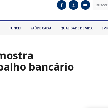
O
FUNCEF
SAÚDE CAIXA
QUALIDADE DE VIDA
EM
 mostra
balho bancário