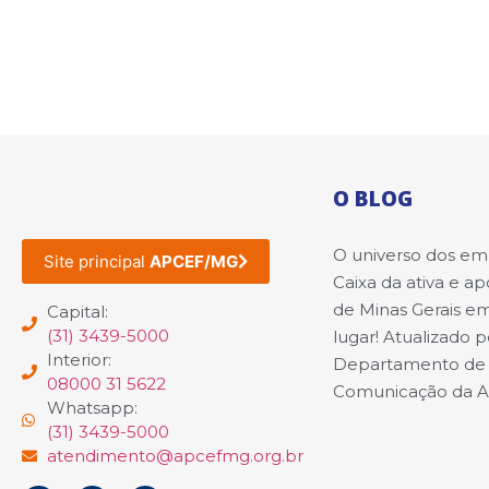
O BLOG
O universo dos e
Site principal
APCEF/MG
Caixa da ativa e a
de Minas Gerais e
Capital:
(31) 3439-5000
lugar! Atualizado p
Interior:
Departamento de
08000 31 5622
Comunicação da 
Whatsapp:
(31) 3439-5000
atendimento@apcefmg.org.br