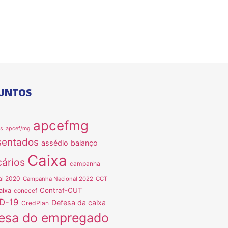
UNTOS
apcefmg
as
apcef/mg
sentados
assédio
balanço
Caixa
ários
campanha
al 2020
Campanha Nacional 2022
CCT
Contraf-CUT
aixa
conecef
D-19
Defesa da caixa
CredPlan
esa do empregado