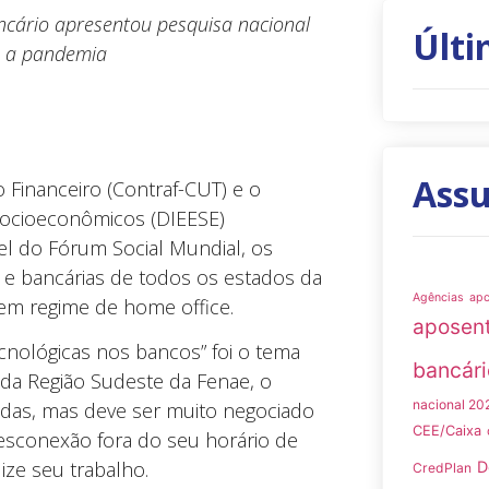
ancário apresentou pesquisa nacional
Últi
e a pandemia
Ass
Financeiro (Contraf-CUT) e o
 Socioeconômicos (DIEESE)
el do Fórum Social Mundial, os
 e bancárias de todos os estados da
Agências
ap
 em regime de home office.
aposen
cnológicas nos bancos” foi o tema
bancári
r da Região Sudeste da Fenae, o
nacional 20
vidas, mas deve ser muito negociado
CEE/Caixa
desconexão fora do seu horário de
lize seu trabalho.
D
CredPlan