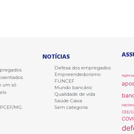
ASS
NOTÍCIAS
Defesa dos empregados
mpregados
Empreendedorismo
Agênci
posentados
FUNCEF
apo
m um só
Mundo bancário
elo
Qualidade de vida
banc
Saúde Caixa
nacion
APCEF/MG.
Sem categoria
CEE/C
COVI
def