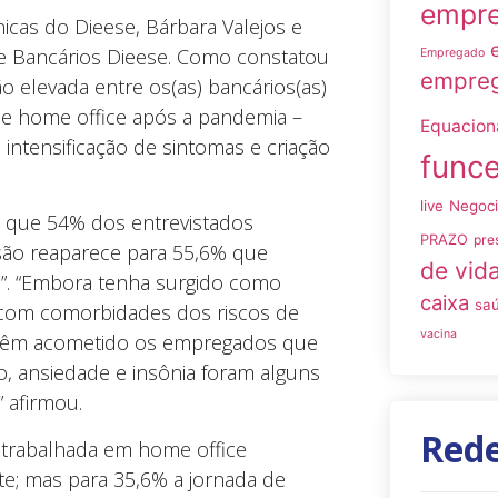
empre
cas do Dieese, Bárbara Valejos e
e Bancários Dieese. Como constatou
Empregado
empreg
o elevada entre os(as) bancários(as)
l e home office após a pandemia –
Equacio
 intensificação de sintomas e criação
funce
live
Negoc
e que 54% dos entrevistados
PRAZO
pre
são reaparece para 55,6% que
de vid
”. “Embora tenha surgido como
caixa
sa
os com comorbidades dos riscos de
vacina
s) têm acometido os empregados que
, ansiedade e insônia foram alguns
” afirmou.
Rede
e trabalhada em home office
e; mas para 35,6% a jornada de