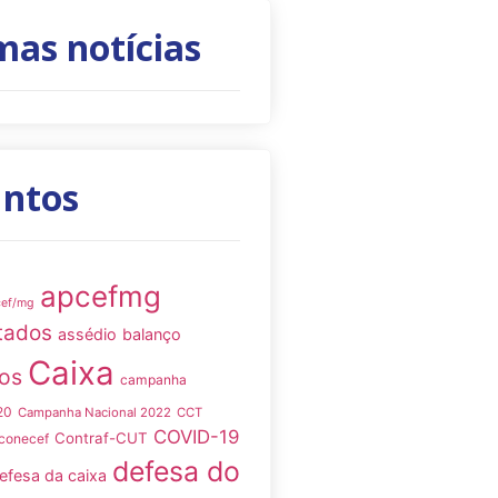
mas notícias
untos
apcefmg
cef/mg
tados
assédio
balanço
Caixa
os
campanha
20
Campanha Nacional 2022
CCT
COVID-19
Contraf-CUT
conecef
defesa do
efesa da caixa