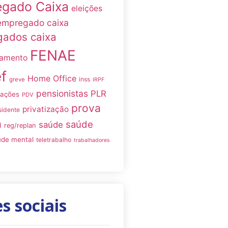
gado Caixa
eleições
empregado caixa
ados caixa
FENAE
namento
f
Home Office
inss
greve
IRPF
pensionistas
PLR
iações
PDV
prova
privatização
sidente
a
saúde
saúde
reg/replan
úde mental
teletrabalho
trabalhadores
s sociais