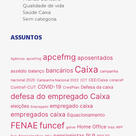
Qualidade de vida
Saúde Caixa
Sem categoria
ASSUNTOS
apcefmg
aposentados
Agências
apcef/mg
Caixa
bancários
assédio
balanço
campanha
nacional 2020
CEE/Caixa
conecef
Campanha Nacional 2022
CCT
COVID-19
Defesa da caixa
Contraf-CUT
CredPlan
defesa do empregado Caixa
empregado caixa
eleições
Empregado
empregados caixa
Equacionamento
FENAE
funcef
Home Office
inss
greve
IRPF
pensionistas
PLR
live
Negociações