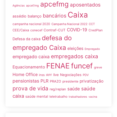
apcefmg
aposentados
Agências
apcef/mg
Caixa
bancários
assédio
balanço
campanha nacional 2020
Campanha Nacional 2022
CCT
COVID-19
Contraf-CUT
CEE/Caixa
conecef
CredPlan
defesa do
Defesa da caixa
empregado Caixa
eleições
Empregado
empregados caixa
empregado caixa
FENAE
funcef
Equacionamento
greve
Home Office
live
Negociações
inss
PDV
IRPF
pensionistas
PLR
privatização
PRAZO
presidente
prova de vida
saúde
saúde
reg/replan
caixa
saúde mental
teletrabalho
trabalhadores
vacina