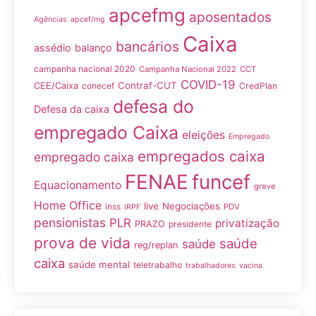
apcefmg
aposentados
Agências
apcef/mg
Caixa
bancários
assédio
balanço
campanha nacional 2020
Campanha Nacional 2022
CCT
COVID-19
Contraf-CUT
CEE/Caixa
conecef
CredPlan
defesa do
Defesa da caixa
empregado Caixa
eleições
Empregado
empregados caixa
empregado caixa
FENAE
funcef
Equacionamento
greve
Home Office
live
Negociações
inss
PDV
IRPF
pensionistas
PLR
privatização
PRAZO
presidente
prova de vida
saúde
saúde
reg/replan
caixa
saúde mental
teletrabalho
trabalhadores
vacina