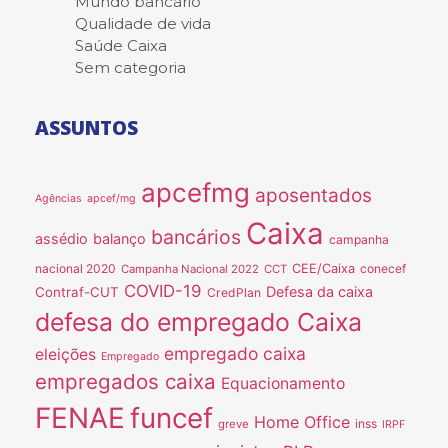
Mundo bancário
Qualidade de vida
Saúde Caixa
Sem categoria
ASSUNTOS
apcefmg
aposentados
Agências
apcef/mg
Caixa
bancários
assédio
balanço
campanha
nacional 2020
CEE/Caixa
conecef
Campanha Nacional 2022
CCT
COVID-19
Defesa da caixa
Contraf-CUT
CredPlan
defesa do empregado Caixa
empregado caixa
eleições
Empregado
empregados caixa
Equacionamento
FENAE
funcef
Home Office
inss
greve
IRPF