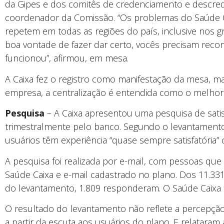
da Gipes e dos comitês de credenciamento e descre
coordenador da Comissão. “Os problemas do Saúde Ca
repetem em todas as regiões do país, inclusive nos g
boa vontade de fazer dar certo, vocês precisam reco
funcionou”, afirmou, em mesa.
A Caixa fez o registro como manifestação da mesa, m
empresa, a centralização é entendida como o melho
Pesquisa
– A Caixa apresentou uma pesquisa de satis
trimestralmente pelo banco. Segundo o levantamento,
usuários têm experiência “quase sempre satisfatória
A pesquisa foi realizada por e-mail, com pessoas que
Saúde Caixa e e-mail cadastrado no plano. Dos 11.331 
do levantamento, 1.809 responderam. O Saúde Caixa t
O resultado do levantamento não reflete a percepç
a partir da escuta aos usuários do plano. E relatara