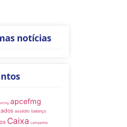
mas notícias
untos
apcefmg
cef/mg
tados
assédio
balanço
Caixa
os
campanha