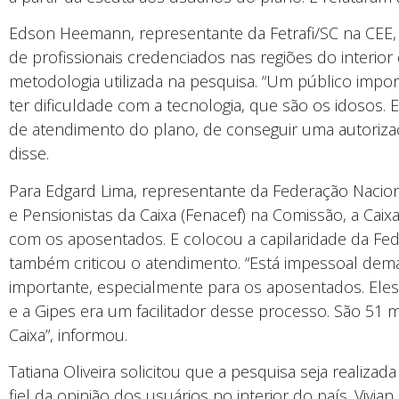
Edson Heemann, representante da Fetrafi/SC na CEE, 
de profissionais credenciados nas regiões do interior
metodologia utilizada na pesquisa. “Um público impor
ter dificuldade com a tecnologia, que são os idosos.
de atendimento do plano, de conseguir uma autorizaçã
disse.
Para Edgard Lima, representante da Federação Nacio
e Pensionistas da Caixa (Fenacef) na Comissão, a Cai
com os aposentados. E colocou a capilaridade da Fed
também criticou o atendimento. “Está impessoal dem
importante, especialmente para os aposentados. Eles
e a Gipes era um facilitador desse processo. São 51 
Caixa”, informou.
Tatiana Oliveira solicitou que a pesquisa seja realizad
fiel da opinião dos usuários no interior do país. Vivia