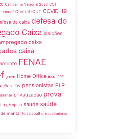
20
Campanha Nacional 2022
CCT
COVID-19
Contraf-CUT
conecef
defesa do
efesa da caixa
gado Caixa
eleições
empregado caixa
ados caixa
FENAE
namento
f
Home Office
inss
greve
IRPF
pensionistas
PLR
iações
PDV
prova
privatização
sidente
a
saúde
saúde
reg/replan
úde mental
teletrabalho
trabalhadores