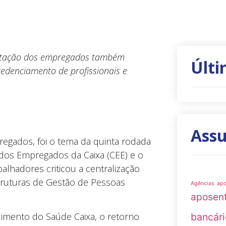
sentação dos empregados também
Últi
redenciamento de profissionais e
Ass
egados, foi o tema da quinta rodada
 dos Empregados da Caixa (CEE) e o
balhadores criticou a centralização
truturas de Gestão de Pessoas
Agências
ap
aposen
dimento do Saúde Caixa, o retorno
bancári