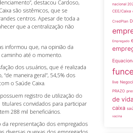
denciamento”, destacou Cardoso,
nacional 20
ixa são sistêmicos, que se
CEE/Caixa
randes centros. Apesar de toda a
D
CredPlan
nhecer que a centralização não
empre
Empregado
as informou que, na opinião da
empreg
r caminho até o momento.
Equacio
fação dos usuários, que é realizada
funce
 “de maneira geral”, 54,5% dos
live
Negoc
” com o Saúde Caixa.
PRAZO
pre
 possuem registro de utilização do
de vid
titulares convidados para participar
caixa
sa
em 288 mil beneficiários.
vacina
ão da representação dos empregados
m as diversas queixas dos empregados.