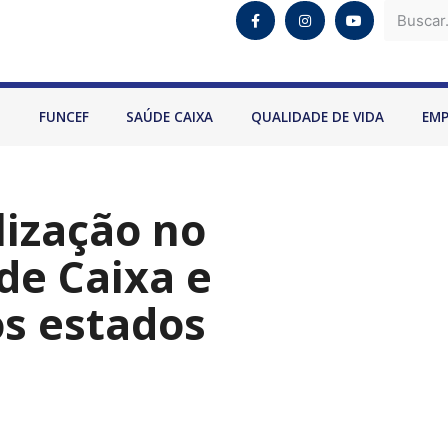
O
FUNCEF
SAÚDE CAIXA
QUALIDADE DE VIDA
EM
lização no
de Caixa e
os estados