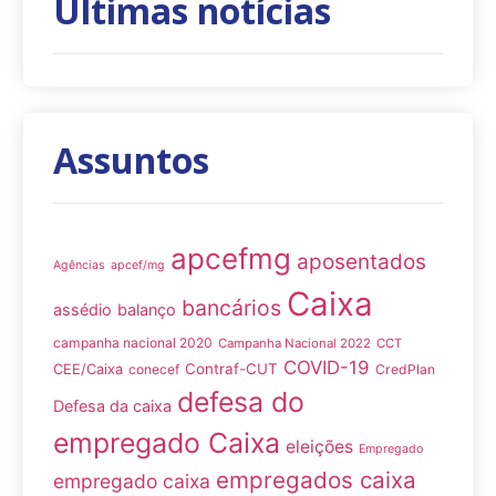
Últimas notícias
Assuntos
apcefmg
aposentados
Agências
apcef/mg
Caixa
bancários
assédio
balanço
campanha nacional 2020
Campanha Nacional 2022
CCT
COVID-19
Contraf-CUT
CEE/Caixa
conecef
CredPlan
defesa do
Defesa da caixa
empregado Caixa
eleições
Empregado
empregados caixa
empregado caixa