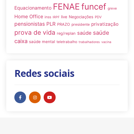
FENAE
funcef
Equacionamento
greve
Home Office
live
Negociações
inss
PDV
IRPF
pensionistas
PLR
privatização
PRAZO
presidente
prova de vida
saúde
saúde
reg/replan
caixa
saúde mental
teletrabalho
trabalhadores
vacina
Redes sociais