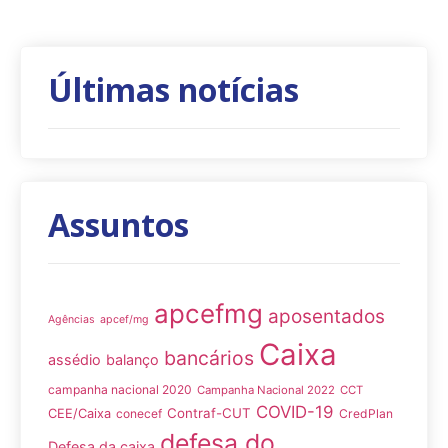
Últimas notícias
Assuntos
apcefmg
aposentados
Agências
apcef/mg
Caixa
bancários
assédio
balanço
campanha nacional 2020
Campanha Nacional 2022
CCT
COVID-19
Contraf-CUT
CEE/Caixa
conecef
CredPlan
defesa do
Defesa da caixa