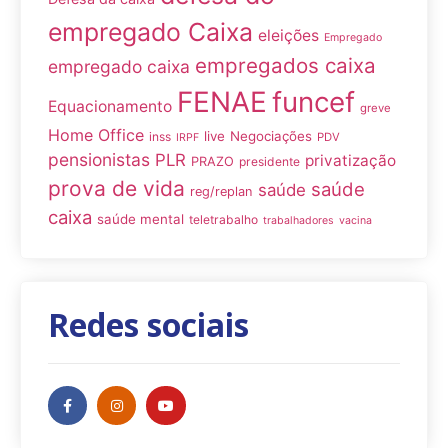
empregado Caixa
eleições
Empregado
empregados caixa
empregado caixa
FENAE
funcef
Equacionamento
greve
Home Office
live
Negociações
inss
PDV
IRPF
pensionistas
PLR
privatização
PRAZO
presidente
prova de vida
saúde
saúde
reg/replan
caixa
saúde mental
teletrabalho
trabalhadores
vacina
Redes sociais