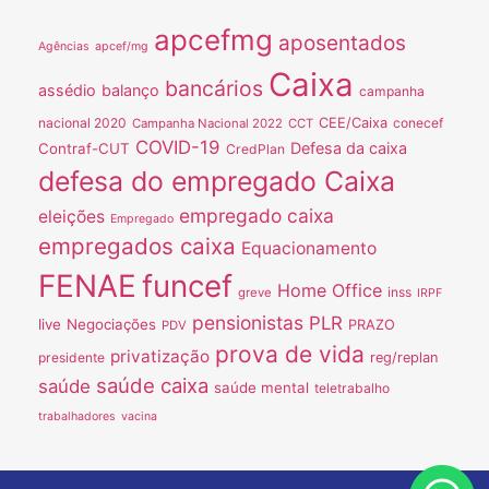
apcefmg
aposentados
Agências
apcef/mg
Caixa
bancários
assédio
balanço
campanha
nacional 2020
CEE/Caixa
conecef
Campanha Nacional 2022
CCT
COVID-19
Defesa da caixa
Contraf-CUT
CredPlan
defesa do empregado Caixa
empregado caixa
eleições
Empregado
empregados caixa
Equacionamento
FENAE
funcef
Home Office
inss
greve
IRPF
pensionistas
PLR
live
Negociações
PRAZO
PDV
prova de vida
privatização
presidente
reg/replan
saúde caixa
saúde
saúde mental
teletrabalho
trabalhadores
vacina