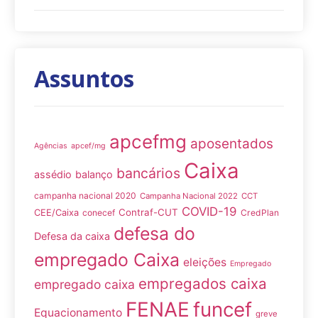
Assuntos
apcefmg
aposentados
Agências
apcef/mg
Caixa
bancários
assédio
balanço
campanha nacional 2020
Campanha Nacional 2022
CCT
COVID-19
Contraf-CUT
CEE/Caixa
conecef
CredPlan
defesa do
Defesa da caixa
empregado Caixa
eleições
Empregado
empregados caixa
empregado caixa
FENAE
funcef
Equacionamento
greve