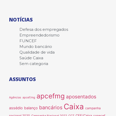
NOTÍCIAS
Defesa dos empregados
Empreendedorismo
FUNCEF
Mundo bancário
Qualidade de vida
Saúde Caixa
Sem categoria
ASSUNTOS
apcefmg
aposentados
Agências
apcef/mg
Caixa
bancários
assédio
balanço
campanha
nacional 2020
CEE/Caixa
conecef
Campanha Nacional 2022
CCT