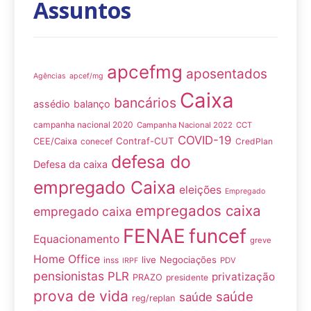
Assuntos
apcefmg
aposentados
Agências
apcef/mg
Caixa
bancários
assédio
balanço
campanha nacional 2020
Campanha Nacional 2022
CCT
COVID-19
Contraf-CUT
CEE/Caixa
conecef
CredPlan
defesa do
Defesa da caixa
empregado Caixa
eleições
Empregado
empregados caixa
empregado caixa
FENAE
funcef
Equacionamento
greve
Home Office
live
Negociações
inss
PDV
IRPF
pensionistas
PLR
privatização
PRAZO
presidente
prova de vida
saúde
saúde
reg/replan