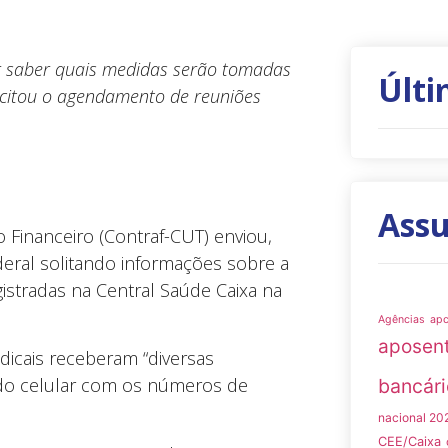
r saber quais medidas serão tomadas
Últi
icitou o agendamento de reuniões
Ass
Financeiro (Contraf-CUT) enviou,
ederal solitando informações sobre a
istradas na Central Saúde Caixa na
Agências
ap
aposen
ndicais receberam “diversas
do celular com os números de
bancári
nacional 20
CEE/Caixa