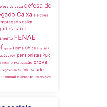
defesa do
efesa da caixa
gado Caixa
eleições
empregado caixa
ados caixa
FENAE
namento
f
Home Office
inss
greve
IRPF
pensionistas
PLR
iações
PDV
prova
privatização
sidente
a
saúde
saúde
reg/replan
úde mental
teletrabalho
trabalhadores