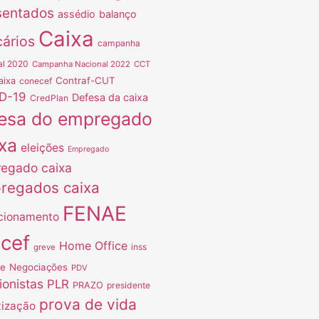
sentados
assédio
balanço
Caixa
ários
campanha
al 2020
Campanha Nacional 2022
CCT
Contraf-CUT
aixa
conecef
D-19
Defesa da caixa
CredPlan
esa do empregado
xa
eleições
Empregado
egado caixa
regados caixa
FENAE
cionamento
ncef
Home Office
inss
greve
ve
Negociações
PDV
ionistas
PLR
PRAZO
presidente
prova de vida
tização