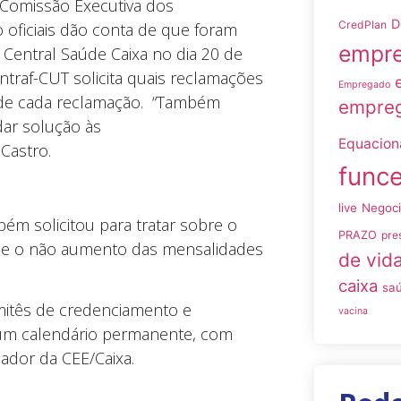
 Comissão Executiva dos
D
CredPlan
 oficiais dão conta de que foram
empre
Central Saúde Caixa no dia 20 de
ontraf-CUT solicita quais reclamações
Empregado
a de cada reclamação. “Também
empreg
ar solução às
Equacio
 Castro.
funce
live
Negoc
m solicitou para tratar sobre o
PRAZO
pre
a e o não aumento das mensalidades
de vid
caixa
sa
mitês de credenciamento e
vacina
 um calendário permanente, com
ador da CEE/Caixa.