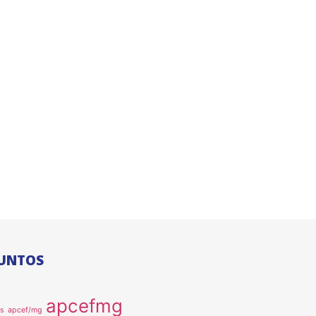
UNTOS
apcefmg
as
apcef/mg