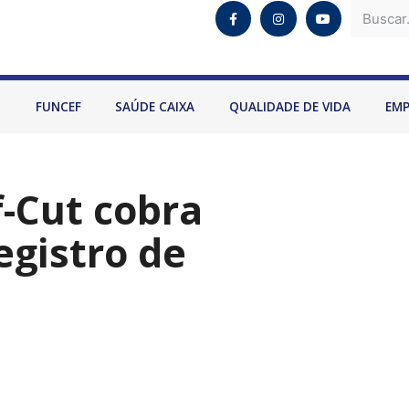
O
FUNCEF
SAÚDE CAIXA
QUALIDADE DE VIDA
EM
f-Cut cobra
egistro de