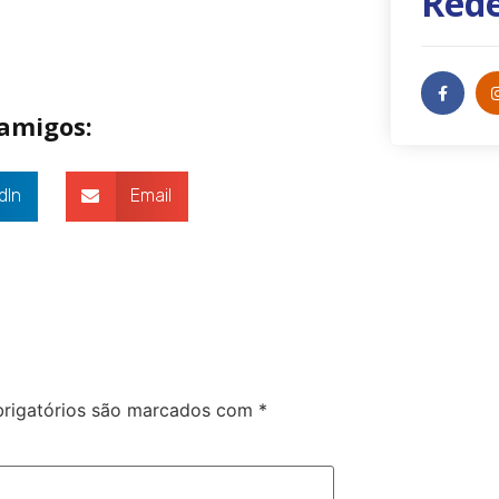
Rede
 amigos:
dIn
Email
rigatórios são marcados com
*