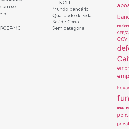
FUNCEF
apo
m um só
Mundo bancário
elo
Qualidade de vida
banc
Saúde Caixa
nacion
APCEF/MG.
Sem categoria
CEE/C
COVI
def
Cai
empr
emp
Equa
fu
li
IRPF
pens
priva