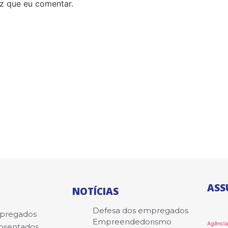
z que eu comentar.
ASS
NOTÍCIAS
Defesa dos empregados
mpregados
Empreendedorismo
Agênci
posentados