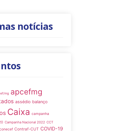
mas notícias
untos
apcefmg
cef/mg
tados
assédio
balanço
Caixa
os
campanha
20
Campanha Nacional 2022
CCT
COVID-19
Contraf-CUT
conecef