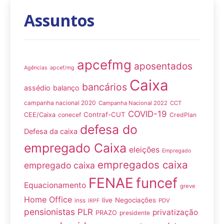
Assuntos
apcefmg
aposentados
Agências
apcef/mg
Caixa
bancários
assédio
balanço
campanha nacional 2020
Campanha Nacional 2022
CCT
COVID-19
Contraf-CUT
CEE/Caixa
conecef
CredPlan
defesa do
Defesa da caixa
empregado Caixa
eleições
Empregado
empregados caixa
empregado caixa
FENAE
funcef
Equacionamento
greve
Home Office
live
Negociações
inss
PDV
IRPF
pensionistas
PLR
privatização
PRAZO
presidente