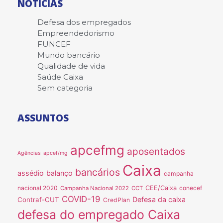
NOTÍCIAS
Defesa dos empregados
Empreendedorismo
FUNCEF
Mundo bancário
Qualidade de vida
Saúde Caixa
Sem categoria
ASSUNTOS
apcefmg
aposentados
Agências
apcef/mg
Caixa
bancários
assédio
balanço
campanha
nacional 2020
CEE/Caixa
conecef
Campanha Nacional 2022
CCT
COVID-19
Defesa da caixa
Contraf-CUT
CredPlan
defesa do empregado Caixa