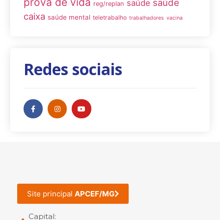
prova de vida
saúde
saúde
reg/replan
caixa
saúde mental
teletrabalho
trabalhadores
vacina
Redes sociais
Site principal
APCEF/MG
Capital: