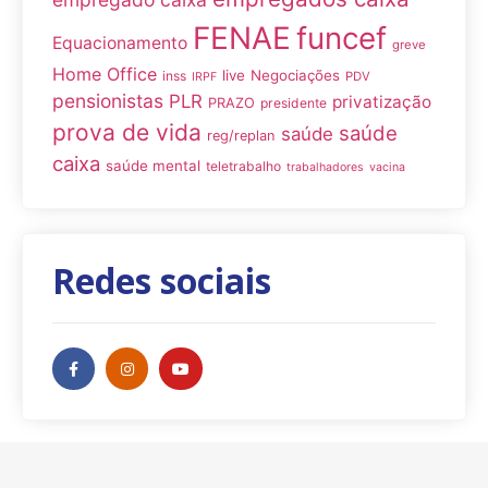
FENAE
funcef
Equacionamento
greve
Home Office
live
Negociações
inss
PDV
IRPF
pensionistas
PLR
privatização
PRAZO
presidente
prova de vida
saúde
saúde
reg/replan
caixa
saúde mental
teletrabalho
trabalhadores
vacina
Redes sociais