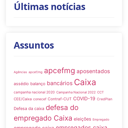
Últimas notícias
Assuntos
apcefmg
aposentados
Agências
apcef/mg
Caixa
bancários
assédio
balanço
campanha nacional 2020
Campanha Nacional 2022
CCT
COVID-19
Contraf-CUT
CEE/Caixa
conecef
CredPlan
defesa do
Defesa da caixa
empregado Caixa
eleições
Empregado
empregados caixa
empregado caixa