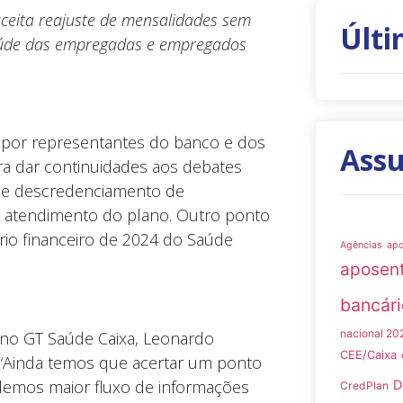
ceita reajuste de mensalidades sem
Últi
saúde das empregadas e empregados
 por representantes do banco e dos
Ass
ara dar continuidades aos debates
o e descredenciamento de
 de atendimento do plano. Outro ponto
rio financeiro de 2024 do Saúde
Agências
ap
aposen
bancári
nacional 20
no GT Saúde Caixa, Leonardo
CEE/Caixa
 “Ainda temos que acertar um ponto
ndemos maior fluxo de informações
D
CredPlan