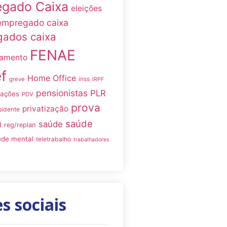
gado Caixa
eleições
empregado caixa
ados caixa
FENAE
namento
f
Home Office
inss
greve
IRPF
pensionistas
PLR
iações
PDV
prova
privatização
sidente
a
saúde
saúde
reg/replan
úde mental
teletrabalho
trabalhadores
s sociais