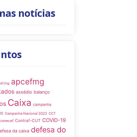
mas notícias
untos
apcefmg
cef/mg
tados
assédio
balanço
Caixa
os
campanha
20
Campanha Nacional 2022
CCT
COVID-19
Contraf-CUT
conecef
defesa do
efesa da caixa