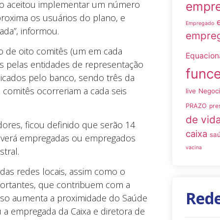
nco aceitou implementar um número
empre
roxima os usuários do plano, e
Empregado
ada”, informou.
empreg
ção de oito comitês (um em cada
Equacio
s pelas entidades de representação
funce
dicados pelo banco, sendo três da
 comitês ocorreriam a cada seis
live
Negoc
PRAZO
pre
de vid
ores, ficou definido que serão 14
caixa
sa
 haverá empregadas ou empregados
vacina
tral.
das redes locais, assim como o
ortantes, que contribuem com a
Rede
 Isso aumenta a proximidade do Saúde
u a empregada da Caixa e diretora de