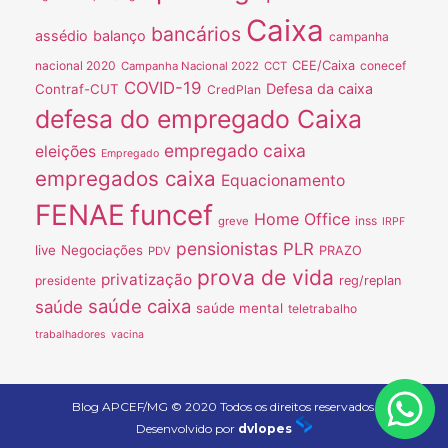
Caixa
bancários
assédio
balanço
campanha
nacional 2020
CEE/Caixa
conecef
Campanha Nacional 2022
CCT
COVID-19
Defesa da caixa
Contraf-CUT
CredPlan
defesa do empregado Caixa
empregado caixa
eleições
Empregado
empregados caixa
Equacionamento
FENAE
funcef
Home Office
inss
greve
IRPF
pensionistas
PLR
live
Negociações
PRAZO
PDV
prova de vida
privatização
presidente
reg/replan
saúde caixa
saúde
saúde mental
teletrabalho
trabalhadores
vacina
Blog APCEF/MG © 2020 Todos os direitos reservados.
Desenvolvido por
dvlopes