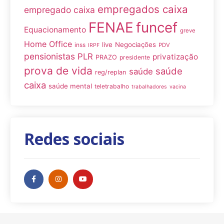
empregados caixa
empregado caixa
FENAE
funcef
Equacionamento
greve
Home Office
live
Negociações
inss
PDV
IRPF
pensionistas
PLR
privatização
PRAZO
presidente
prova de vida
saúde
saúde
reg/replan
caixa
saúde mental
teletrabalho
trabalhadores
vacina
Redes sociais